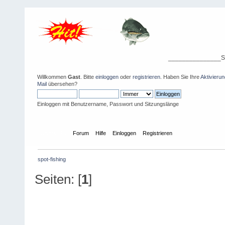
_______________S p o
Willkommen
Gast
. Bitte
einloggen
oder
registrieren
. Haben Sie Ihre
Aktivieru
Mail
übersehen?
Einloggen mit Benutzername, Passwort und Sitzungslänge
Übersicht
Forum
Hilfe
Einloggen
Registrieren
spot-fishing
Seiten: [
1
]