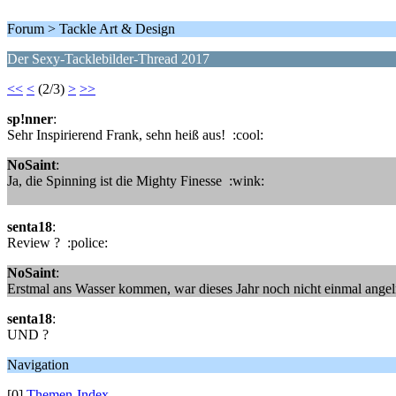
Forum > Tackle Art & Design
Der Sexy-Tacklebilder-Thread 2017
<<
<
(2/3)
>
>>
sp!nner
:
Sehr Inspirierend Frank, sehn heiß aus! :cool:
NoSaint
:
Ja, die Spinning ist die Mighty Finesse :wink:
senta18
:
Review ? :police:
NoSaint
:
Erstmal ans Wasser kommen, war dieses Jahr noch nicht einmal angeln
senta18
:
UND ?
Navigation
[0]
Themen-Index